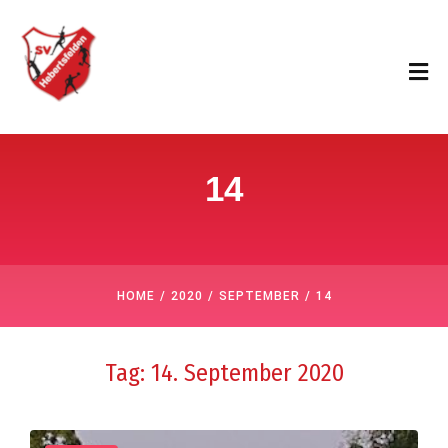
14
/
/
/
HOME
2020
SEPTEMBER
14
Tag:
14. September 2020