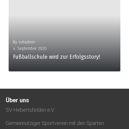
By
svhadmin
4. September 2020
Fußballschule wird zur Erfolgsstory!
Über uns
MORE
SV-Hebertsfelden e.V.
Gemeinnütziger Sportverein mit den Sparten